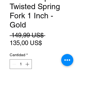
Twisted Spring
Fork 1 Inch -
Gold
Precio
 149,99 US$ 
Precio
135,00 US$
de
Cantidad
*
oferta
Agregar al carrito
Size: 12 Inch
Steerer: Threaded 1 Inch
(22.2mm ID)