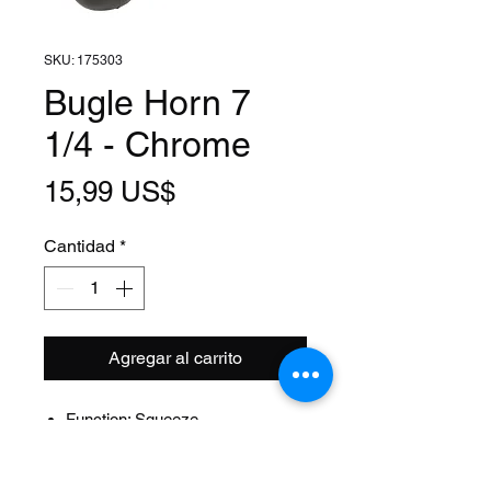
SKU: 175303
Bugle Horn 7
1/4 - Chrome
Precio
15,99 US$
Cantidad
*
Agregar al carrito
Function: Squeeze
Size: 7 1/4 Inch
Style: Flugel