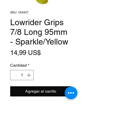
SKU: 163407
Lowrider Grips
7/8 Long 95mm
- Sparkle/Yellow
Precio
14,99 US$
Cantidad
*
Agregar al carrito
Size: 7/8
Length: 95mm