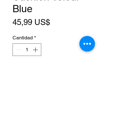
Blue
Precio
45,99 US$
Cantidad
*
Agregar al carrito
Length: 12 Inch
Width: 6 Inch
Material: Velour
Mount: Clamp
Compatibility: High Back Sissy Bar
Color: Blue
Style: Lowrider