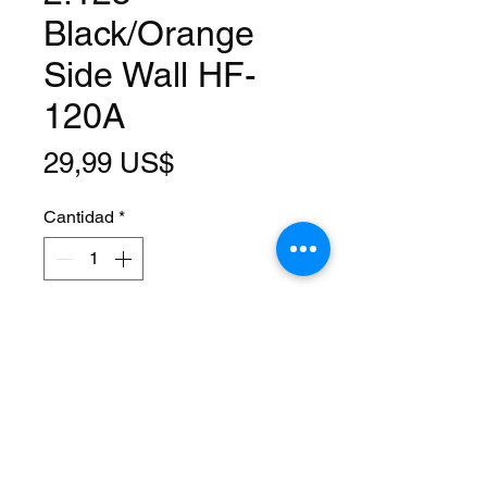
Black/Orange
Side Wall HF-
120A
Precio
29,99 US$
Cantidad
*
Agregar al carrito
Size: 26 x 2.125
PSI: 40
Tread: HF-120A
Name: Brick