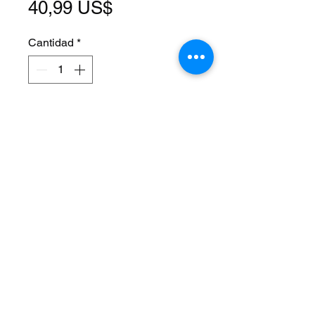
Precio
40,99 US$
Cantidad
*
Agregar al carrito
Fits: Universal
Size: 80 x 45 mm
Material: Steel
Style: Twisted Spring
Color: Chrome
Style: Lowrider