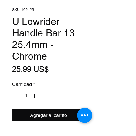
SKU: 169125
U Lowrider
Handle Bar 13
25.4mm -
Chrome
Precio
25,99 US$
Cantidad
*
Agregar al carrito
Clamp Size: 1 Inch (25.4mm)