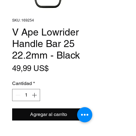
SKU: 169254
V Ape Lowrider
Handle Bar 25
22.2mm - Black
Precio
49,99 US$
Cantidad
*
Agregar al carrito
Clamp Size: 7/8 Inch (22.2mm)