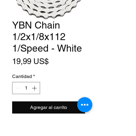
YBN Chain
1/2x1/8x112
1/Speed - White
Precio
19,99 US$
Cantidad
*
Agregar al carrito
Model: S410
Size: 1/2x1/8