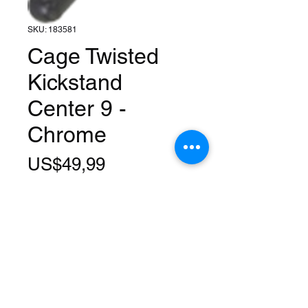
SKU: 183581
Cage Twisted
Kickstand
Center 9 -
Chrome
Harga
US$49,99
Kuantitas
*
Tambah ke Keranjang
Use: Universal