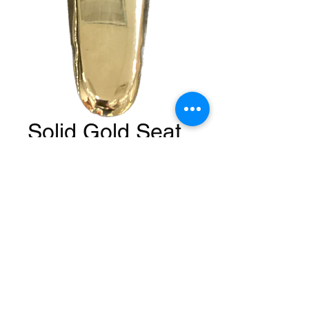
Solid Gold Seat
Harga
US$72,99
Kuantitas
*
Tambah ke Keranjang
*not actual gold*