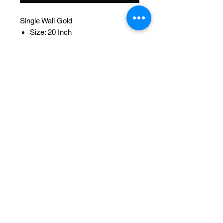
Single Wall Gold
Size: 20 Inch
Width OD: 32mm
Spoke: 144 14g Chrome
Hub: Hollow-Hub Bearing 5/8idx1-
3/8od
Wheel Style: Single Wall
Valve: Schrader
Material: Steel
Color: Gold
Brand: Vintage Lowrider