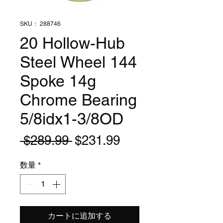
SKU： 288746
20 Hollow-Hub
Steel Wheel 144
Spoke 14g
Chrome Bearing
5/8idx1-3/8OD
通
セ
 $289.99 
$231.99
常
ー
数量
*
価
ル
格
価
格
カートに追加する