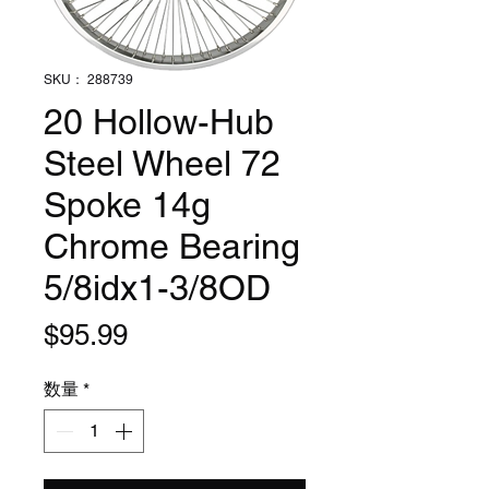
SKU： 288739
20 Hollow-Hub
Steel Wheel 72
Spoke 14g
Chrome Bearing
5/8idx1-3/8OD
価
$95.99
格
数量
*