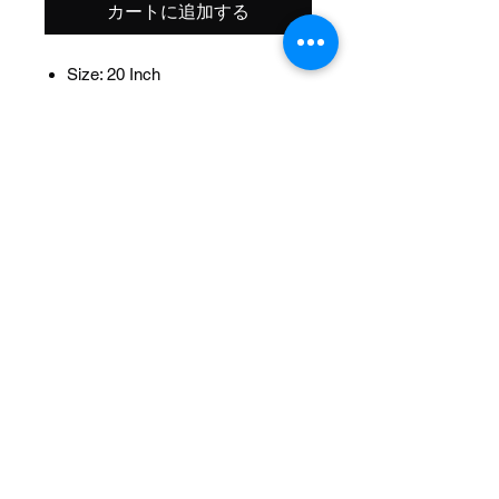
カートに追加する
Size: 20 Inch
Width OD: 32mm
Spoke: 72 14g Chrome
Hub: Hollow-Hub Bearing 5/8idx1-
3/8od
Wheel Style: Single Wall
Valve: Schrader
Material: Steel
Color: Chrome
Brand: Lowrider