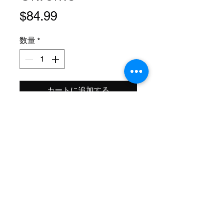
価
$84.99
格
数量
*
カートに追加する
Size: 20 Inch
Steerer: Threaded 1 Inch
(22.2mm ID)
Steerer Length: 143mm (68mm
Threaded)
Material: Steel
Axle Size: 3/8
Color: Chrome
Brand Name: F&R Lowrider