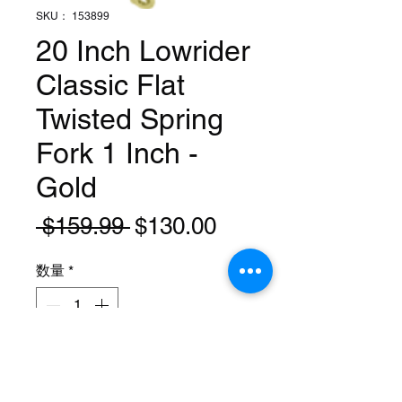
SKU： 153899
20 Inch Lowrider
Classic Flat
Twisted Spring
Fork 1 Inch -
Gold
通
セ
 $159.99 
$130.00
常
ー
数量
*
価
ル
格
価
格
カートに追加する