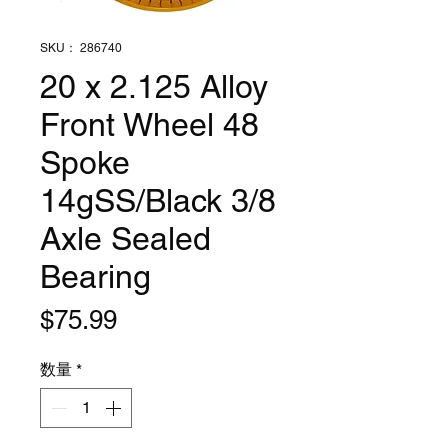
SKU： 286740
20 x 2.125 Alloy
Front Wheel 48
Spoke
14gSS/Black 3/8
Axle Sealed
Bearing
価
$75.99
格
数量
*