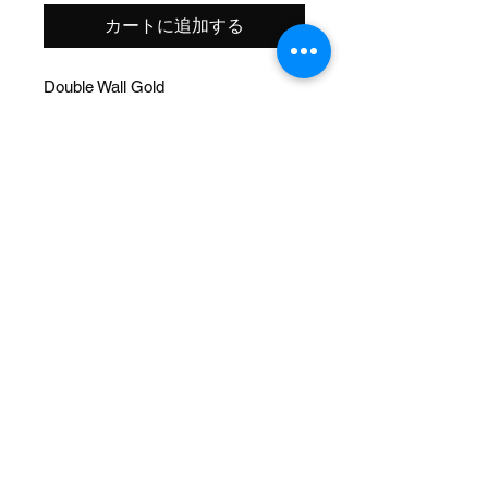
カートに追加する
Double Wall Gold
Size: 20 Inch
Width OD: 34mm
Spoke: 48 14g SS Black
Hub: Front 3/8 Axle
Wheel Style: Double Wall
Valve: Schrader
Material: Alloy
Color: Gold
Brand: Alta