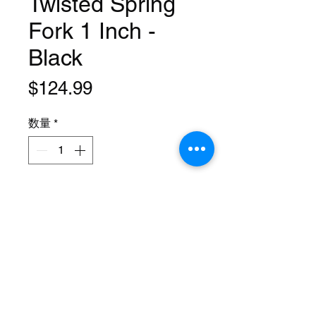
Twisted Spring
Fork 1 Inch -
Black
価
$124.99
格
数量
*
カートに追加する
Size: 26 Inch
Steerer: Threaded 1 Inch
(22.2mm ID)
Steerer Length: 195mm (109mm
Threaded)
Material: Steel