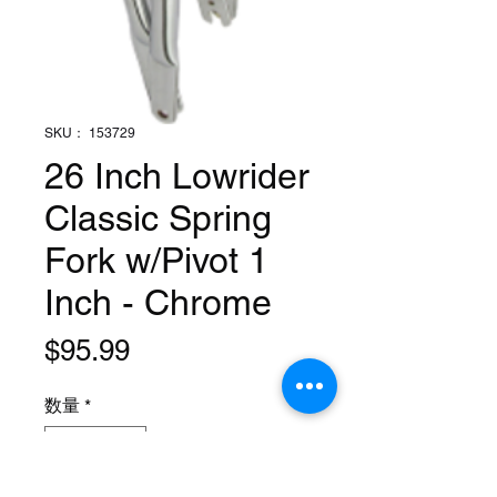
SKU： 153729
26 Inch Lowrider
Classic Spring
Fork w/Pivot 1
Inch - Chrome
価
$95.99
格
数量
*