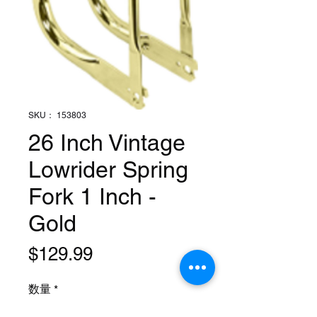
SKU： 153803
26 Inch Vintage
Lowrider Spring
Fork 1 Inch -
Gold
価
$129.99
格
数量
*