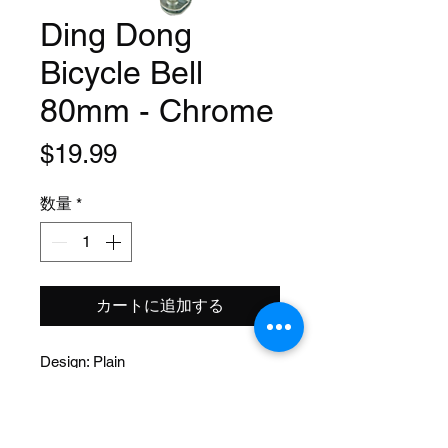
Ding Dong
Bicycle Bell
80mm - Chrome
価
$19.99
格
数量
*
カートに追加する
Design: Plain
Size: 80mm
Function: Lever
Material: Steel