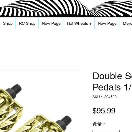
Shop
RC Shop
New Page
Hot Wheels +
New Page
Mer
Double S
Pedals 1/
SKU： 204530
価
$95.99
格
数量
*