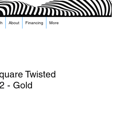
ch
About
Financing
More
quare Twisted
2 - Gold