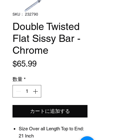
SKU： 232790
Double Twisted
Flat Sissy Bar -
Chrome
価
$65.99
格
数量
*
カートに追加する
Size Over all Length Top to End:
21 Inch