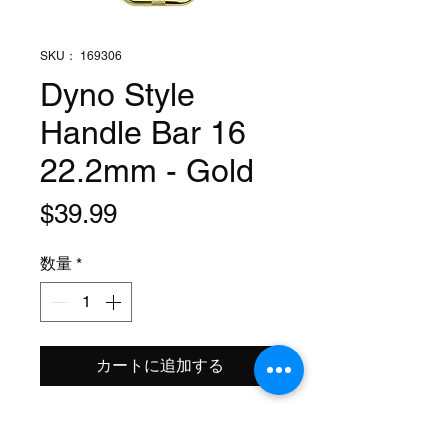
SKU： 169306
Dyno Style
Handle Bar 16
22.2mm - Gold
価
$39.99
格
数量
*
カートに追加する
Clamp Size: 7/8 Inch (22.2mm)
Width: 34 Inch