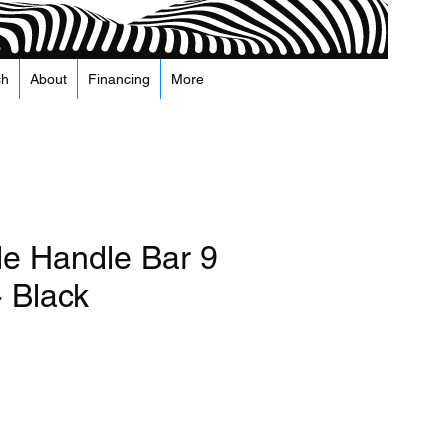
ch
About
Financing
More
le Handle Bar 9
 Black