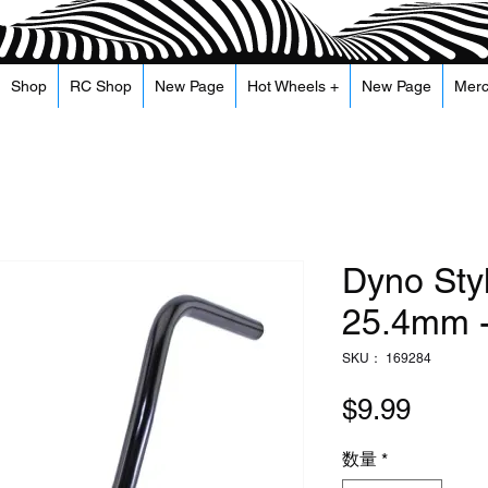
Shop
RC Shop
New Page
Hot Wheels +
New Page
Mer
Dyno Sty
25.4mm -
SKU： 169284
価
$9.99
格
数量
*