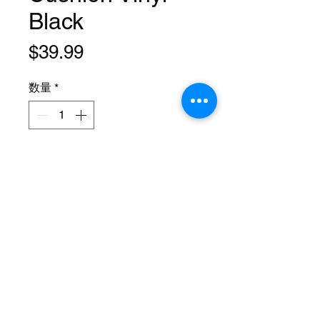
Black
価
$39.99
格
数量
*
カートに追加する
Length: 12 Inch
Width: 6 Inch
Material: Vinyl
Mount: Clamp
Compatibility: High Back Sissy Bar
Color: Black
Style: Lowrider