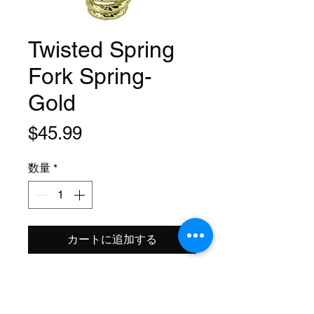
Twisted Spring
Fork Spring-
Gold
価
$45.99
格
数量
*
カートに追加する
Fits: Universal
Size: 90 x 45 mm
Material: Steel