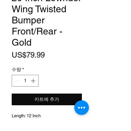
Wing Twisted
Bumper
Front/Rear -
Gold
가
US$79.99
격
수량
*
카트에 추가
Length: 12 Inch
Width: 10 Inch
Material: Steel