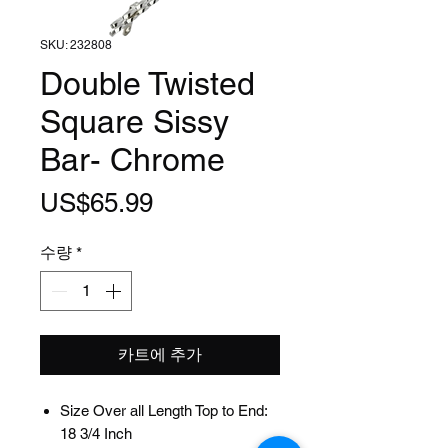
SKU: 232808
Double Twisted
Square Sissy
Bar- Chrome
가
US$65.99
격
수량
*
카트에 추가
Size Over all Length Top to End:
18 3/4 Inch