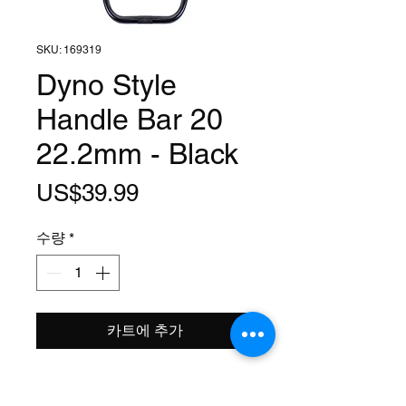
SKU: 169319
Dyno Style
Handle Bar 20
22.2mm - Black
가
US$39.99
격
수량
*
카트에 추가
Clamp Size: 7/8 Inch (22.2mm)
Width: 36 1/4 Inch