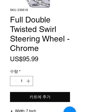
SKU: 236618
Full Double
Twisted Swirl
Steering Wheel -
Chrome
가
US$95.99
격
수량
*
카트에 추가
Width: 7 Inch