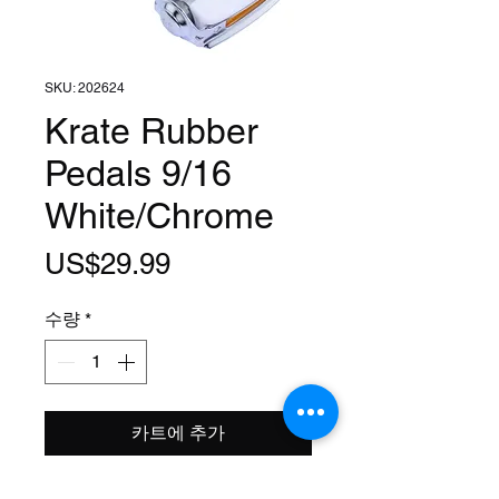
SKU: 202624
Krate Rubber
Pedals 9/16
White/Chrome
가
US$29.99
격
수량
*
카트에 추가
Size: 9/16