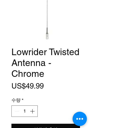
Lowrider Twisted
Antenna -
Chrome
가
US$49.99
격
수량
*