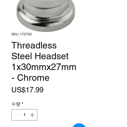
SKU: 173700
Threadless
Steel Headset
1x30mmx27mm
- Chrome
가
US$17.99
격
수량
*