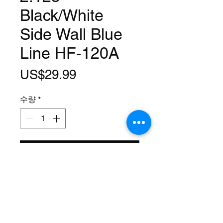
Black/White
Side Wall Blue
Line HF-120A
가
US$29.99
격
수량
*
카트에 추가
Size: 26 x 2.125
PSI: 40
Tread: HF-120A
Name: Brick