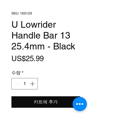
SKU: 169129
U Lowrider
Handle Bar 13
25.4mm - Black
가
US$25.99
격
수량
*
카트에 추가
Clamp Size: 1 Inch (25.4mm)
Width: 25 1/4 Inch