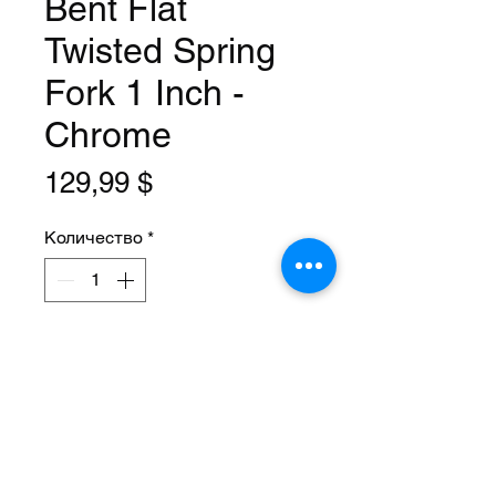
Bent Flat
Twisted Spring
Fork 1 Inch -
Chrome
Цена
129,99 $
Количество
*
Добавить в корзину
Size: 12 Inch
Steerer: Threaded 1 Inch
(22.2mm ID)
Steerer Length: 143mm (68mm