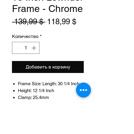
Frame - Chrome
Обычная
Спеццена
 139,99 $ 
118,99 $
цена
Количество
*
Добавить в корзину
Frame Size: Length: 30 1/4 Inch
Height: 12 1/4 Inch
Clamp: 25.4mm
Fits: 22.2mm Seat Post
Head Tube Size: Length: 102mm
ID:32.5mm
Material: Steel
Color: Chrome