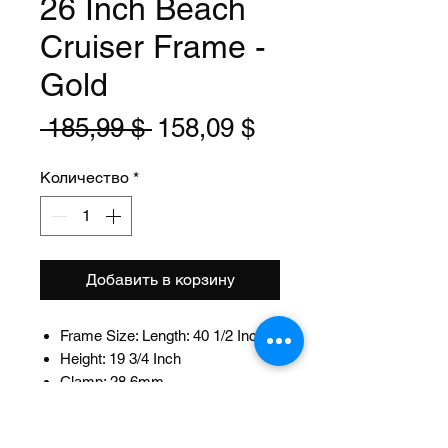
26 Inch Beach
Cruiser Frame -
Gold
Обычная
Спеццена
 185,99 $ 
158,09 $
цена
Количество
*
Добавить в корзину
Frame Size: Length: 40 1/2 Inch
Height: 19 3/4 Inch
Clamp: 28.6mm
Fits: 27.2mm Seat Post
Head Tube Size: Length: 102mm