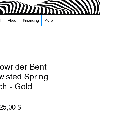
ch
About
Financing
More
Lowrider Bent
wisted Spring
ch - Gold
бычная
Спеццена
25,00 $
ена