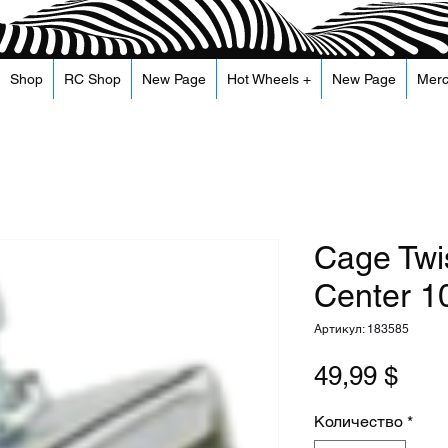
Shop
RC Shop
New Page
Hot Wheels +
New Page
Mer
Cage Twi
Center 1
Артикул: 183585
Цен
49,99 $
Количество
*