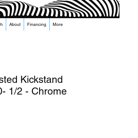
ch
About
Financing
More
sted Kickstand
0- 1/2 - Chrome
а