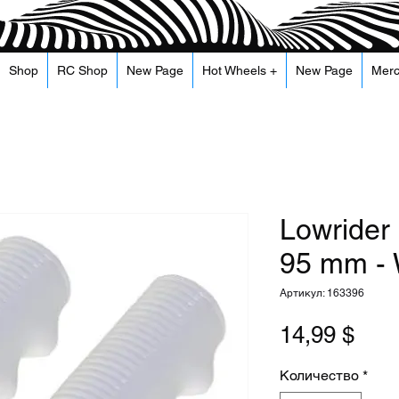
Shop
RC Shop
New Page
Hot Wheels +
New Page
Mer
Lowrider
95 mm - 
Артикул: 163396
Цен
14,99 $
Количество
*