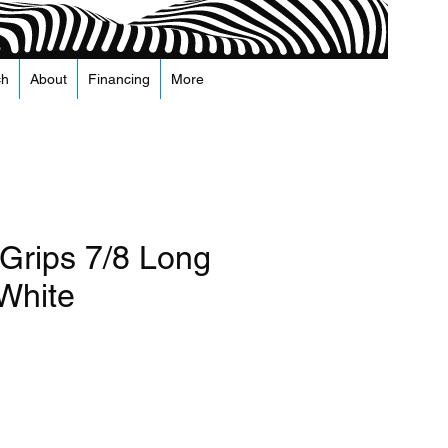
ch
About
Financing
More
 Grips 7/8 Long
White
а