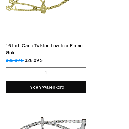
16 Inch Cage Twisted Lowrider Frame -
Gold
Standardpreis
Sale-Preis
385,99 $
328,09 $
In den Warenkorb