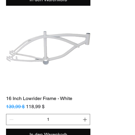
16 Inch Lowrider Frame - White
Standardpreis
Sale-Preis
139,99 $
118,99 $
In den Warenkorb