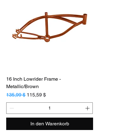
16 Inch Lowrider Frame -
Metallic/Brown
Standardpreis
Sale-Preis
135,99 $
115,59 $
In den Warenkorb