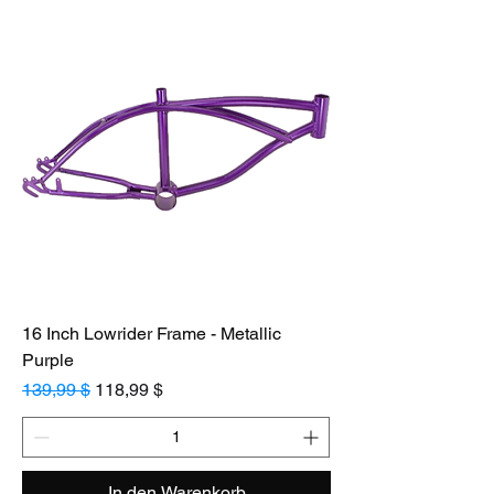
16 Inch Lowrider Frame - Metallic
Purple
Standardpreis
Sale-Preis
139,99 $
118,99 $
In den Warenkorb