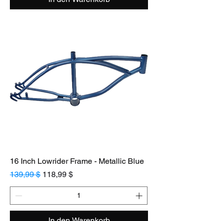
16 Inch Lowrider Frame - Metallic Blue
Standardpreis
Sale-Preis
139,99 $
118,99 $
In den Warenkorb