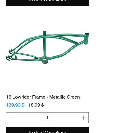
16 Lowrider Frame - Metallic Green
Standardpreis
Sale-Preis
139,99 $
118,99 $
In den Warenkorb