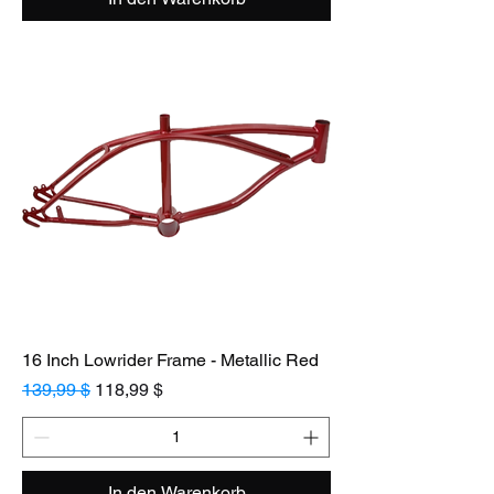
16 Inch Lowrider Frame - Metallic Red
Standardpreis
Sale-Preis
139,99 $
118,99 $
In den Warenkorb