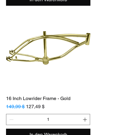
16 Inch Lowrider Frame - Gold
Standardpreis
Sale-Preis
149,99 $
127,49 $
In den Warenkorb