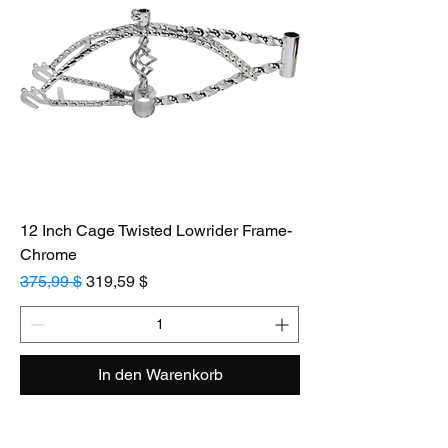
12 Inch Cage Twisted Lowrider Frame-
Chrome
Standardpreis
Sale-Preis
375,99 $
319,59 $
In den Warenkorb