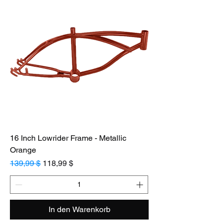
16 Inch Lowrider Frame - Metallic
Orange
Standardpreis
Sale-Preis
139,99 $
118,99 $
In den Warenkorb