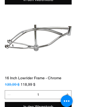
16 Inch Lowrider Frame - Chrome
Standardpreis
Sale-Preis
139,99 $
118,99 $
In den Warenkorb