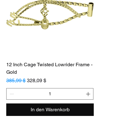
12 Inch Cage Twisted Lowrider Frame -
Gold
Standardpreis
Sale-Preis
385,99 $
328,09 $
In den Warenkorb