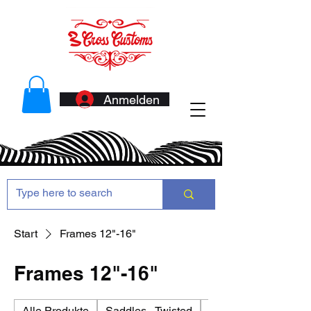
Anmelden
Start
Frames 12"-16"
Frames 12"-16"
Alle Produkte
Saddles - Twisted
Antennas