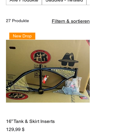
27 Produkte
Filtern & sortieren
New Drop
16” Tank & Skirt Inserts
Preis
129,99 $