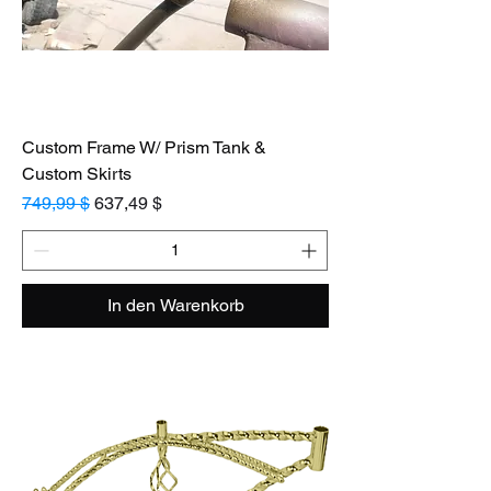
Custom Frame W/ Prism Tank &
Custom Skirts
Standardpreis
Sale-Preis
749,99 $
637,49 $
In den Warenkorb