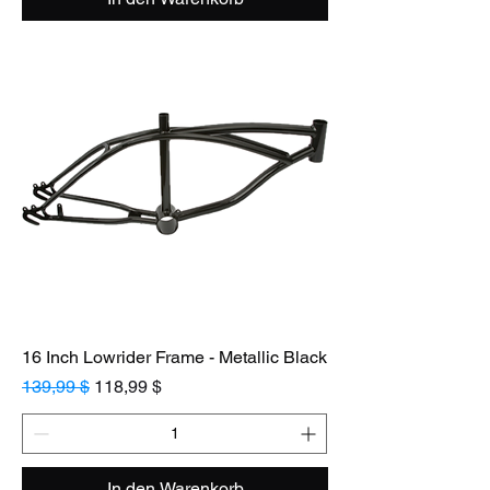
16 Inch Lowrider Frame - Metallic Black
Standardpreis
Sale-Preis
139,99 $
118,99 $
In den Warenkorb