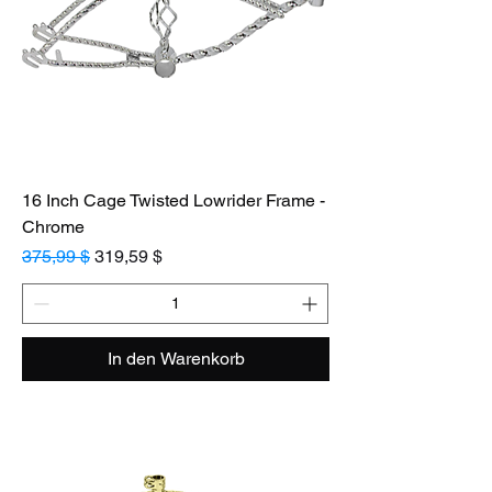
16 Inch Cage Twisted Lowrider Frame -
Chrome
Standardpreis
Sale-Preis
375,99 $
319,59 $
In den Warenkorb