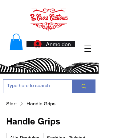
Anmelden
Start
Handle Grips
Handle Grips
Alle Produkte
Saddles - Twisted
Antennas