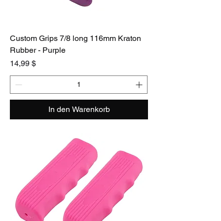
Custom Grips 7/8 long 116mm Kraton
Rubber - Purple
Preis
14,99 $
In den Warenkorb