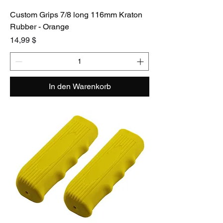
Custom Grips 7/8 long 116mm Kraton
Rubber - Orange
Preis
14,99 $
In den Warenkorb