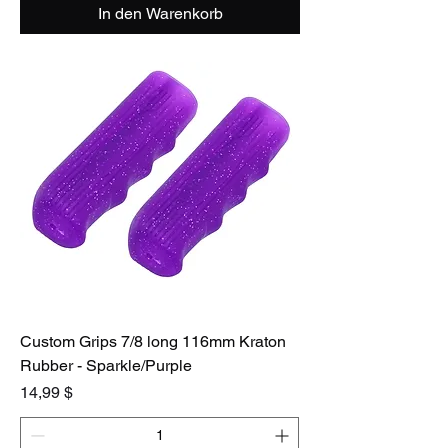
In den Warenkorb
Custom Grips 7/8 long 116mm Kraton
Rubber - Sparkle/Purple
Preis
14,99 $