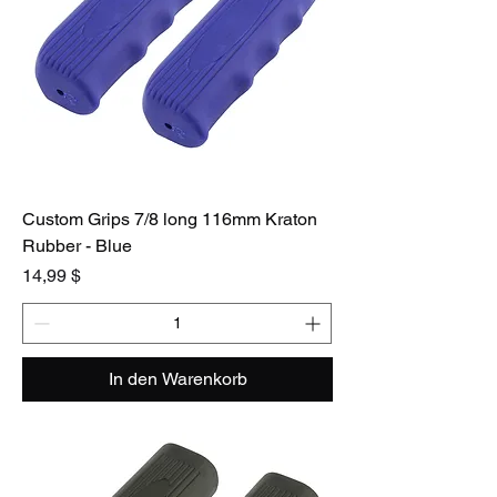
Custom Grips 7/8 long 116mm Kraton
Rubber - Blue
Preis
14,99 $
In den Warenkorb