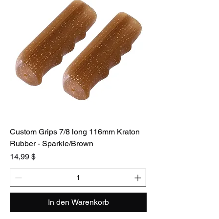
Custom Grips 7/8 long 116mm Kraton
Rubber - Sparkle/Brown
Preis
14,99 $
In den Warenkorb