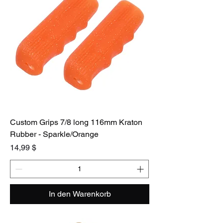
Custom Grips 7/8 long 116mm Kraton
Rubber - Sparkle/Orange
Preis
14,99 $
In den Warenkorb