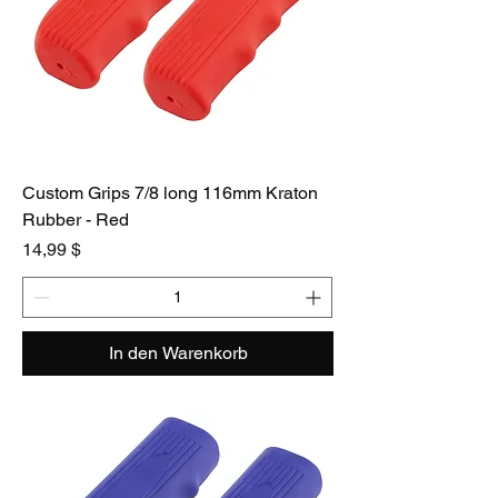
Custom Grips 7/8 long 116mm Kraton
Rubber - Red
Preis
14,99 $
In den Warenkorb