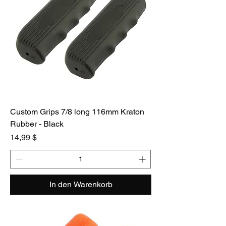
Custom Grips 7/8 long 116mm Kraton
Rubber - Black
Preis
14,99 $
In den Warenkorb