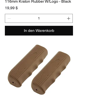
116mm Kraton Rubber W/Logo - Black
Preis
19,99 $
In den Warenkorb