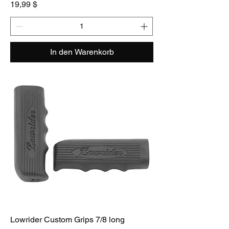
Preis
19,99 $
In den Warenkorb
Lowrider Custom Grips 7/8 long