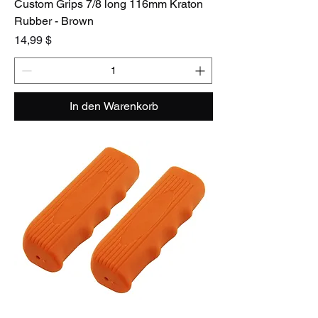
Custom Grips 7/8 long 116mm Kraton
Rubber - Brown
Preis
14,99 $
In den Warenkorb