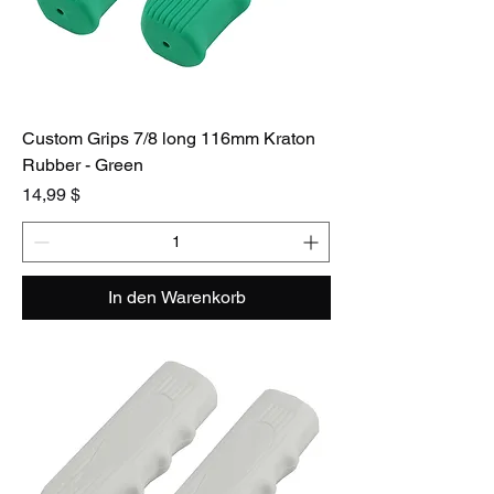
Custom Grips 7/8 long 116mm Kraton
Rubber - Green
Preis
14,99 $
In den Warenkorb