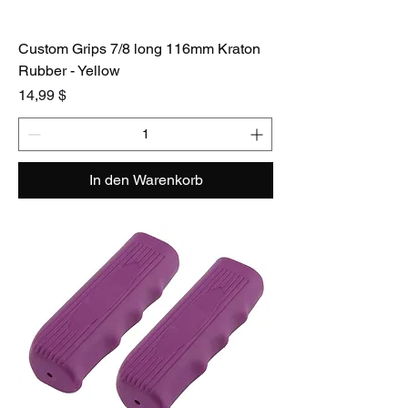
Custom Grips 7/8 long 116mm Kraton
Rubber - Yellow
Preis
14,99 $
In den Warenkorb