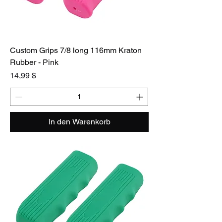
Custom Grips 7/8 long 116mm Kraton
Rubber - Pink
Preis
14,99 $
In den Warenkorb