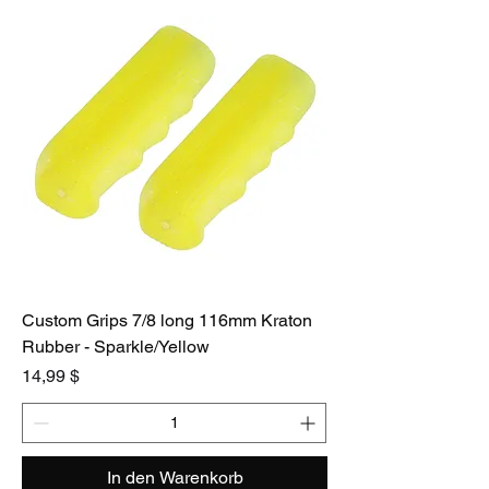
Custom Grips 7/8 long 116mm Kraton
Rubber - Sparkle/Yellow
Preis
14,99 $
In den Warenkorb