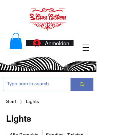
Anmelden
Start
Lights
Lights
Alle Produkte
Saddles - Twisted
Antennas